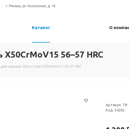
г. Рязань, ул. Колхозная, д. 16
Каталог
О компа
ь X50CrMoV15 56–57 HRC
 для нарезки 20см сталь X50CrMoV15 56–57 HRC
Артикул:
TR-
Код:
54262