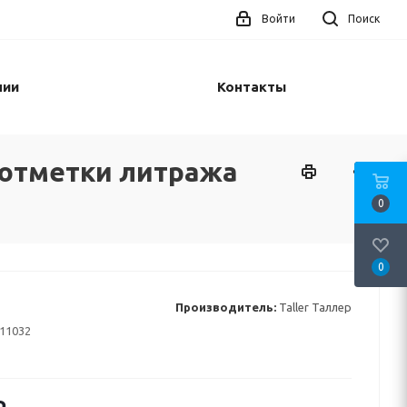
Войти
Поиск
нии
Контакты
е отметки литража
0
0
Производитель:
Taller Таллер
11032