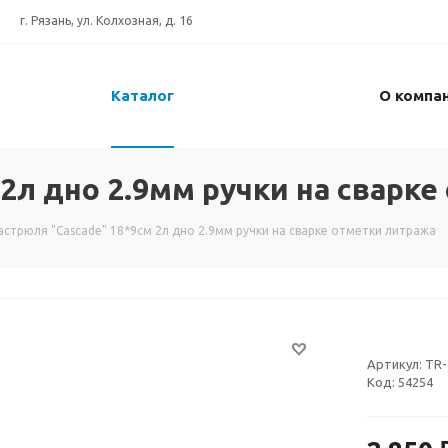
г. Рязань, ул. Колхозная, д. 16
Каталог
О компа
 2л дно 2.9мм ручки на сварк
астрюля "Сascade" 18*9см 2л дно 2.9мм ручки на сварке отметки литража
Артикул:
TR-
Код:
54254