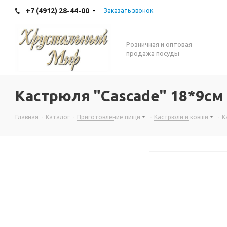
+7 (4912) 28-44-00
Заказать звонок
Розничная и оптовая
продажа посуды
Кастрюля "Сascade" 18*9см
Главная
-
Каталог
-
Приготовление пищи
-
Кастрюли и ковши
-
К