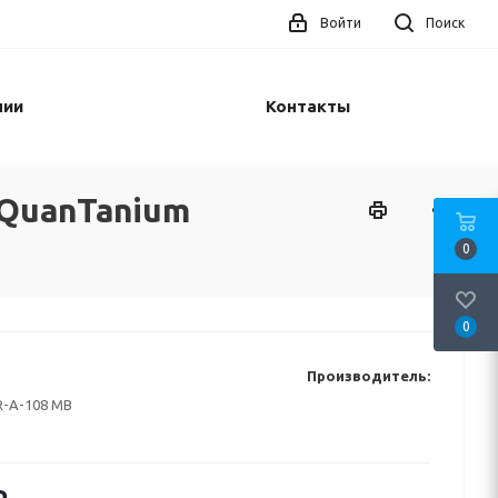
Войти
Поиск
нии
Контакты
 QuanTanium
0
0
Производитель:
-A-108 MB