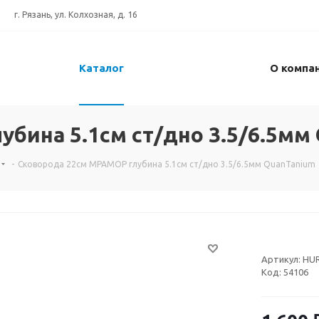
г. Рязань, ул. Колхозная, д. 16
Каталог
О компа
бина 5.1см ст/дно 3.5/6.5мм
-
Сковорода 22см МРАМОР глубина 5.1см ст/дно 3.5/6.5мм QuanTanium
Артикул:
HUR
Код:
54106