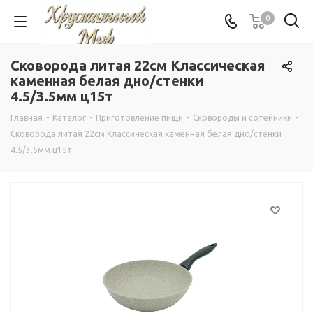
0
Сковорода литая 22см Классическая
каменная белая дно/стенки
4.5/3.5мм ц15т
Главная
-
Каталог
-
Приготовление пищи
-
Сковороды и сотейники
-
Сковорода литая 22см Классическая каменная белая дно/стенки
4.5/3.5мм ц15т