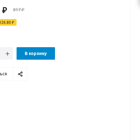
0
₽
817
₽
326.80
₽
В корзину
ься