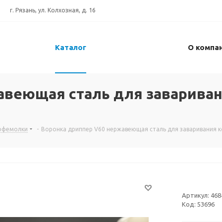
г. Рязань, ул. Колхозная, д. 16
Каталог
О компа
авеющая сталь для заварива
кофемолки
-
Воронка дриппер V60 нержавеющая сталь для заваривания к
Артикул:
468
Код:
53696