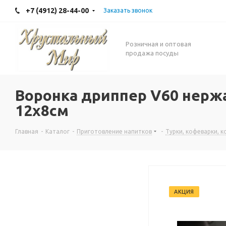
+7 (4912) 28-44-00
Заказать звонок
Розничная и оптовая
продажа посуды
Воронка дриппер V60 нерж
12х8см
Главная
-
Каталог
-
Приготовление напитков
-
Турки, кофеварки, 
АКЦИЯ