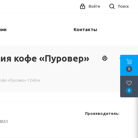
Войти
Поиск
нии
Контакты
ния кофе «Пуровер»
0
офе «Пуровер» 12х8см
0
Производитель:
4551