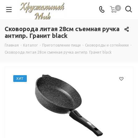
0
Сковорода литая 28см съемная ручка
антипр. Гранит black
Главная
-
Каталог
-
Приготовление пищи
-
Сковороды и сотейники
-
Сковорода литая 28см съемная ручка антипр. Гранит black
ХИТ