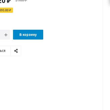
20
₽
2 986
₽
895.80
₽
В корзину
ься