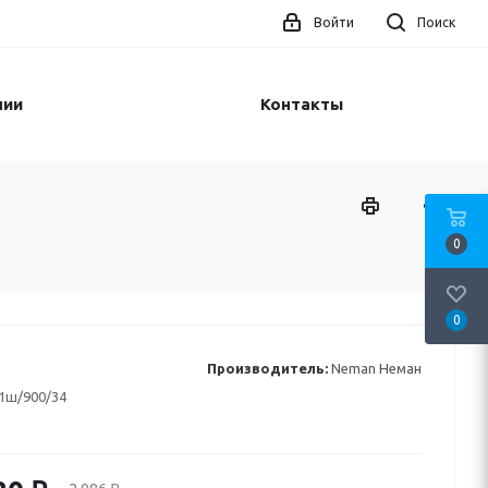
Войти
Поиск
нии
Контакты
0
0
Производитель:
Neman Неман
1ш/900/34