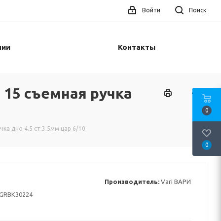
Войти
Поиск
нии
Контакты
15 съемная ручка
0
а дно 4.5 ст.3.5мм цар 6/10
0
Производитель:
Vari ВАРИ
GRBK30224