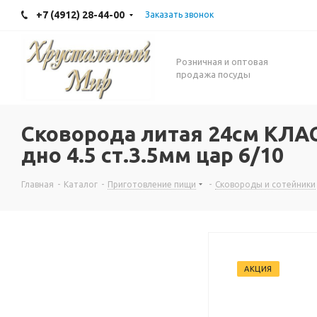
+7 (4912) 28-44-00
Заказать звонок
Розничная и оптовая
продажа посуды
Сковорода литая 24см КЛ
дно 4.5 ст.3.5мм цар 6/10
Главная
-
Каталог
-
Приготовление пищи
-
Сковороды и сотейники
АКЦИЯ