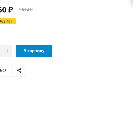
60
₽
1 812
₽
362.40
₽
В корзину
ься