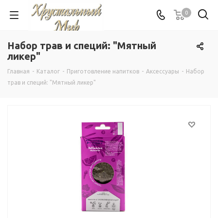
0
Набор трав и специй: "Мятный
ликер"
Главная
-
Каталог
-
Приготовление напитков
-
Аксессуары
-
Набор
трав и специй: "Мятный ликер"