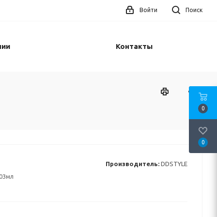
Войти
Поиск
нии
Контакты
0
0
Производитель:
DDSTYLE
03мл