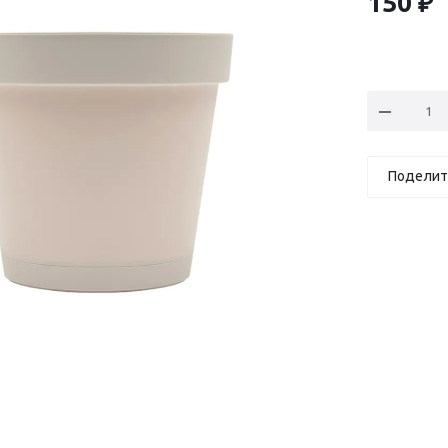
150
₽
Поделит