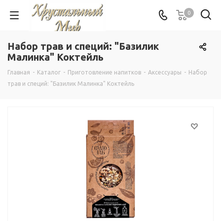
0
Набор трав и специй: "Базилик
Малинка" Коктейль
Главная
-
Каталог
-
Приготовление напитков
-
Аксессуары
-
Набор
трав и специй: "Базилик Малинка" Коктейль