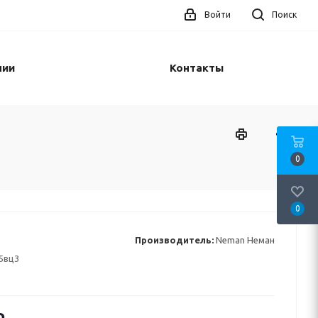
Войти
Поиск
нии
Контакты
0
0
Производитель:
Neman Неман
5вц3