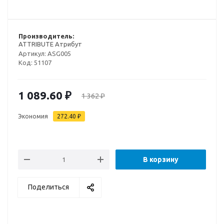
Производитель:
ATTRIBUTE Атрибут
Артикул:
ASG005
Код:
51107
1 089.60
₽
1 362
₽
Экономия
272.40
₽
В корзину
Поделиться