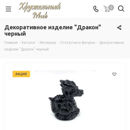
0
Декоративное изделие "Дракон"
черный
Главная
-
Каталог
-
Интерьер
-
Статуэтки и фигурки
-
Декоративное
изделие "Дракон" черный
АКЦИЯ