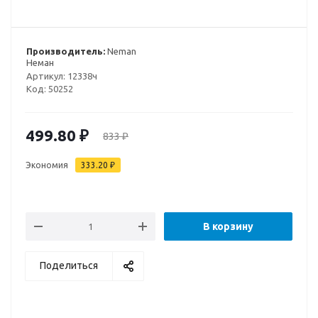
Производитель:
Neman
Неман
Артикул:
12338ч
Код:
50252
499.80
₽
833
₽
Экономия
333.20
₽
В корзину
Поделиться