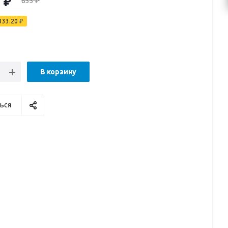
0
₽
833
₽
333.20
₽
В корзину
ься