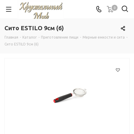
0
Сито ESTILO 9см (6)
Главная
-
Каталог
-
Приготовление пищи
-
Мерные емкости и сита
-
Сито ESTILO 9см (6)