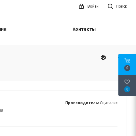
Войти
Поиск
нии
Контакты
0
0
Производитель:
Сциталис
88