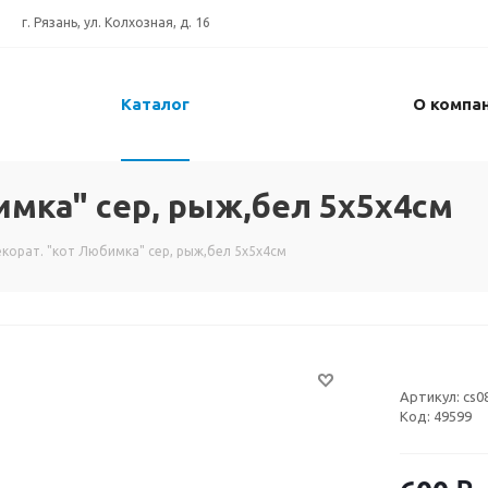
г. Рязань, ул. Колхозная, д. 16
Каталог
О компа
имка" сер, рыж,бел 5х5х4см
корат. "кот Любимка" сер, рыж,бел 5х5х4см
Артикул:
cs0
Код:
49599