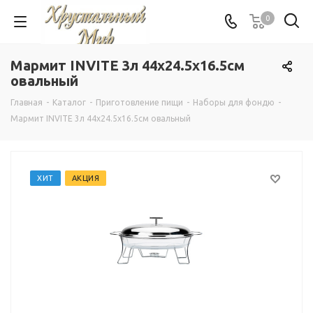
0
Мармит INVITE 3л 44x24.5x16.5см
овальный
Главная
-
Каталог
-
Приготовление пищи
-
Наборы для фондю
-
Мармит INVITE 3л 44x24.5x16.5см овальный
ХИТ
АКЦИЯ