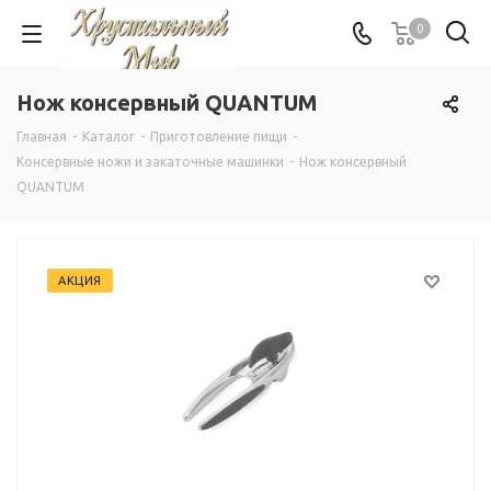
0
Нож консервный QUANTUM
Главная
-
Каталог
-
Приготовление пищи
-
Консервные ножи и закаточные машинки
-
Нож консервный
QUANTUM
АКЦИЯ