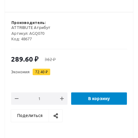
Производитель:
ATTRIBUTE Атрибут
Артикул:
AGQ070
Код:
48677
289.60
₽
362
₽
Экономия
72.40
₽
В корзину
Поделиться