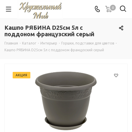
0
Кашпо РЯБИНА D25см 5л с
поддоном французcкий серый
Главная
-
Каталог
-
Интерьер
-
Горшки, подставки для цветов
-
Кашпо РЯБИНА D25см 5л с поддоном французcкий серый
АКЦИЯ