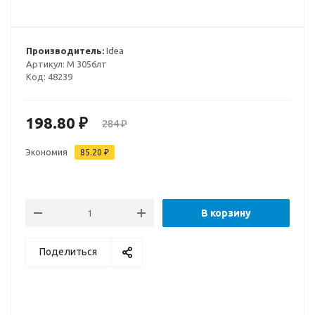
Производитель:
Idea
Артикул:
М 3056лт
Код:
48239
198.80
₽
284
₽
Экономия
85.20
₽
В корзину
Поделиться