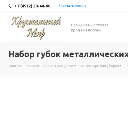
+7 (4912) 28-44-00
Заказать звонок
Розничная и оптовая
продажа посуды
Набор губок металлическиx
Главная
-
Каталог
-
Товары для дома
-
Инвентарь для уборки
-