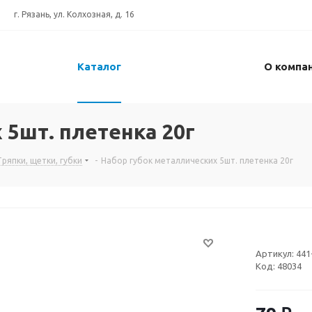
г. Рязань, ул. Колхозная, д. 16
Каталог
О компа
 5шт. плетенка 20г
Тряпки, щетки, губки
-
Набор губок металлическиx 5шт. плетенка 20г
Артикул:
441
Код:
48034