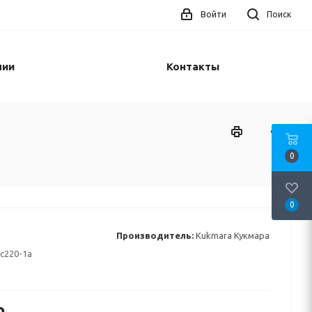
Войти
Поиск
нии
Контакты
0
0
Производитель:
Kukmara Кукмара
с220-1а