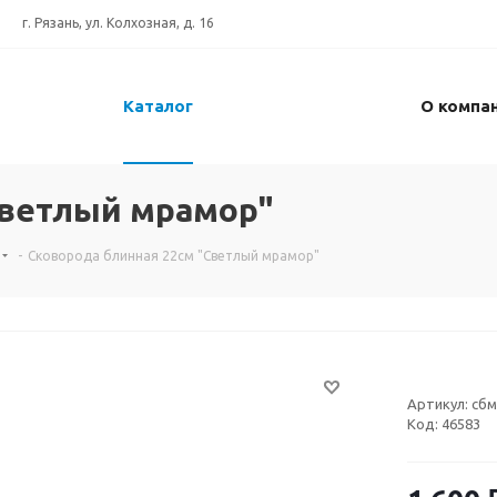
г. Рязань, ул. Колхозная, д. 16
Каталог
О компа
Светлый мрамор"
-
Сковорода блинная 22см "Светлый мрамор"
Артикул:
сбм
Код:
46583