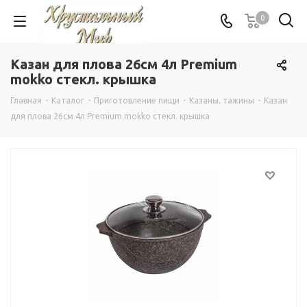
0
Казан для плова 26см 4л Premium
mokko стекл. крышка
Главная
-
Каталог
-
Приготовление пищи
-
Казаны, тажины
-
Казан
для плова 26см 4л Premium mokko стекл. крышка