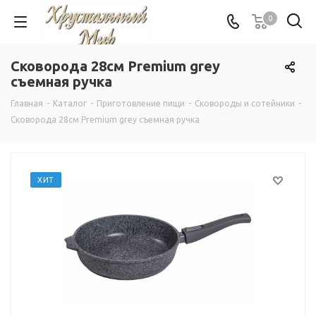
0
Сковорода 28см Premium grey
съемная ручка
Главная
-
Каталог
-
Приготовление пищи
-
Сковороды и сотейники
-
Сковорода 28см Premium grey съемная ручка
ХИТ