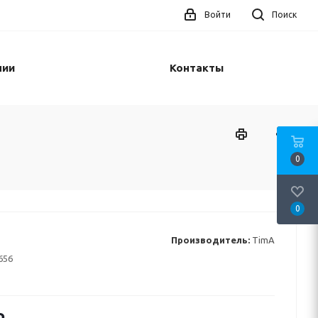
Войти
Поиск
нии
Контакты
0
0
Производитель:
TimA
656