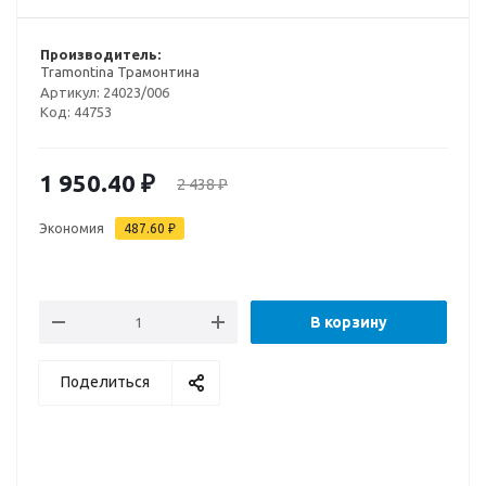
Производитель:
Tramontina Трамонтина
Артикул:
24023/006
Код:
44753
1 950.40
₽
2 438
₽
Экономия
487.60
₽
В корзину
Поделиться