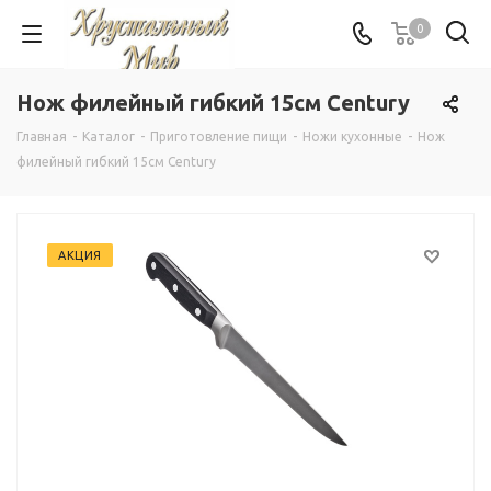
0
Нож филейный гибкий 15см Century
Главная
-
Каталог
-
Приготовление пищи
-
Ножи кухонные
-
Нож
филейный гибкий 15см Century
АКЦИЯ