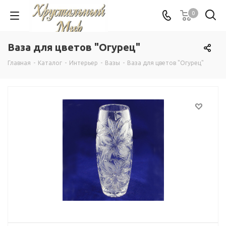
0
Ваза для цветов "Огурец"
Главная
-
Каталог
-
Интерьер
-
Вазы
-
Ваза для цветов "Огурец"