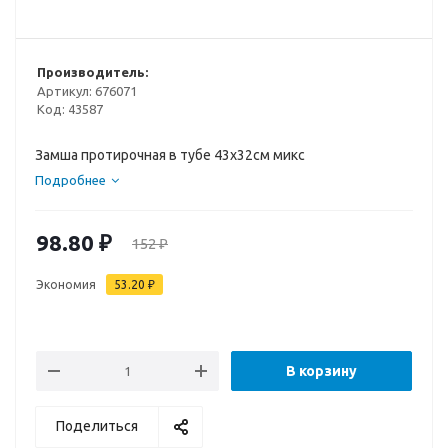
Производитель:
Артикул:
676071
Код:
43587
Замша протирочная в тубе 43х32см микс
Подробнее
98.80
₽
152
₽
Экономия
53.20
₽
В корзину
Поделиться