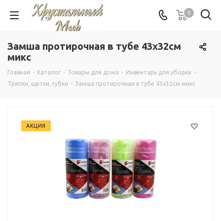
0
Замша протирочная в тубе 43х32см
микс
Главная
-
Каталог
-
Товары для дома
-
Инвентарь для уборки
-
Тряпки, щетки, губки
-
Замша протирочная в тубе 43х32см микс
АКЦИЯ