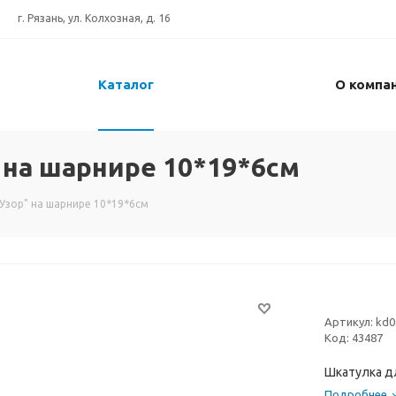
г. Рязань, ул. Колхозная, д. 16
Каталог
О компа
 на шарнире 10*19*6см
"Узор" на шарнире 10*19*6см
Артикул:
kd0
Код:
43487
Шкатулка дл
Подробнее