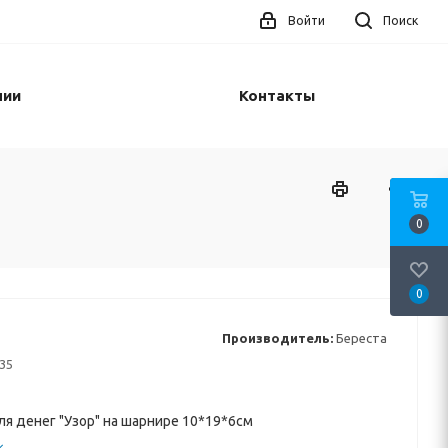
Войти
Поиск
нии
Контакты
0
0
Производитель:
Береста
35
я денег "Узор" на шарнире 10*19*6см