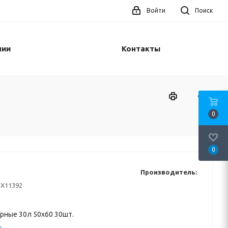
Войти
Поиск
нии
Контакты
0
0
Производитель:
Х11392
рные 30л 50x60 30шт.