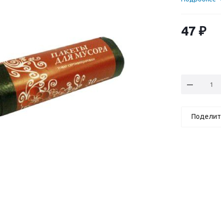
47
₽
Поделит