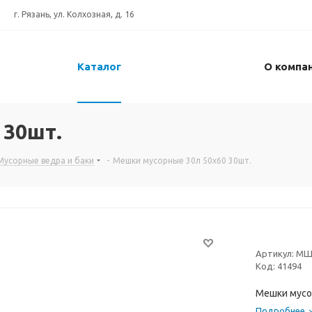
г. Рязань, ул. Колхозная, д. 16
Каталог
О компа
 30шт.
Мусорные ведра и баки
-
Мешки мусорные 30л 50x60 30шт.
Артикул:
МШ
Код:
41494
Мешки мусо
Подробнее