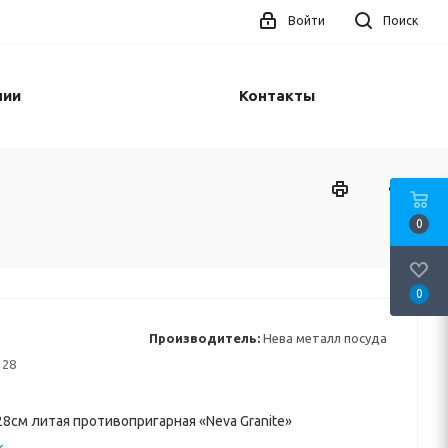
Войти
Поиск
нии
Контакты
0
0
Производитель:
Нева металл посуда
128
8см литая противопригарная «Neva Granite»