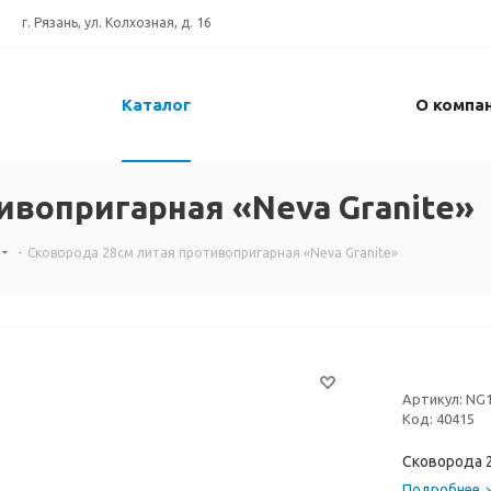
г. Рязань, ул. Колхозная, д. 16
Каталог
О компа
ивопригарная «Neva Granite»
-
Сковорода 28см литая противопригарная «Neva Granite»
Артикул:
NG
Код:
40415
Сковорода 2
Подробнее