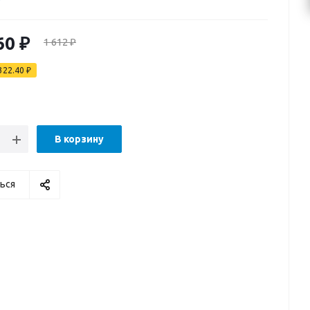
60
₽
1 612
₽
322.40
₽
В корзину
ься