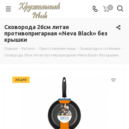
0
Сковорода 26см литая
противопригарная «Neva Black» без
крышки
Главная
-
Каталог
-
Приготовление пищи
-
Сковороды и сотейники
-
Сковорода 26см литая противопригарная «Neva Black» без крышки
АКЦИЯ