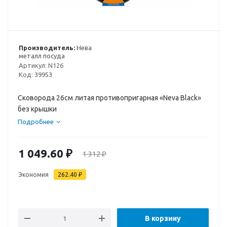
Производитель:
Нева
металл посуда
Артикул:
N126
Код:
39953
Сковорода 26см литая противопригарная «Neva Black»
без крышки
Подробнее
1 049.60
₽
1 312
₽
Экономия
262.40
₽
В корзину