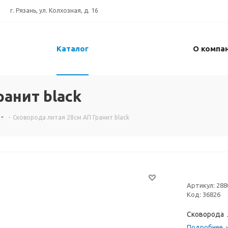
г. Рязань, ул. Колхозная, д. 16
Каталог
О компа
анит black
-
Сковорода литая 28см АП Гранит black
Артикул:
288
Код:
36826
Сковорода л
Подробнее