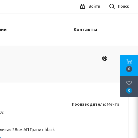
Войти
Поиск
нии
Контакты
0
0
Производитель:
Мечта
02
итая 28см АП Гранит black