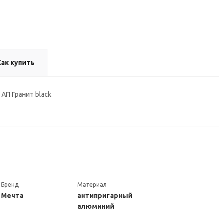
Как купить
АП Гранит black
Бренд
Материал
Мечта
антипригарный
алюминий