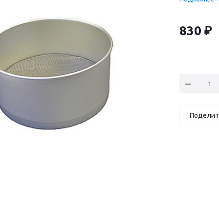
830
₽
Поделит