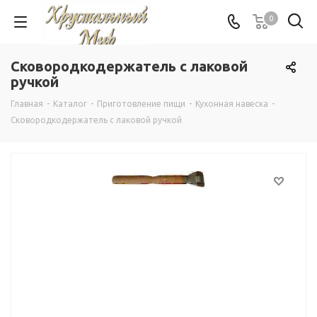
0
Сковородкодержатель с лаковой
ручкой
Главная
-
Каталог
-
Приготовление пищи
-
Кухонная навеска
-
Сковородкодержатель с лаковой ручкой