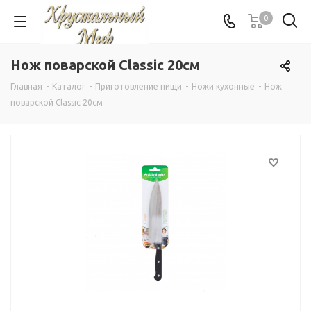
0
Нож поварской Classic 20см
Главная
-
Каталог
-
Приготовление пищи
-
Ножи кухонные
-
Нож
поварской Classic 20см