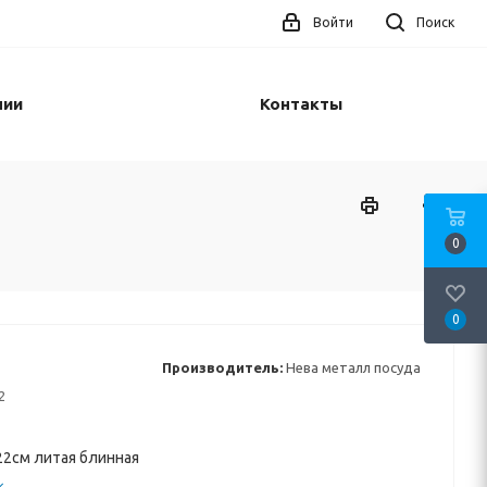
Войти
Поиск
нии
Контакты
0
0
Производитель:
Нева металл посуда
2
22см литая блинная