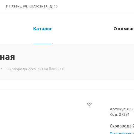
г. Рязань, ул. Колхозная, д. 16
Каталог
О компа
нная
-
Сковорода 22см литая блинная
Артикул:
622
Код:
27371
Сковорода 
Подробнее