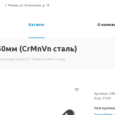
г. Рязань, ул. Колхозная, д. 16
Каталог
О компа
50мм (CrMnVn сталь)
кухонный Century 6" 150мм (CrMnVn сталь)
Артикул:
240
Код:
21341
Нож кухонны
Подробнее