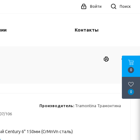
Войти
Поиск
нии
Контакты
0
0
Производитель:
Tramontina Трамонтина
07/106
й Century 6" 150мм (CrMnVn сталь)