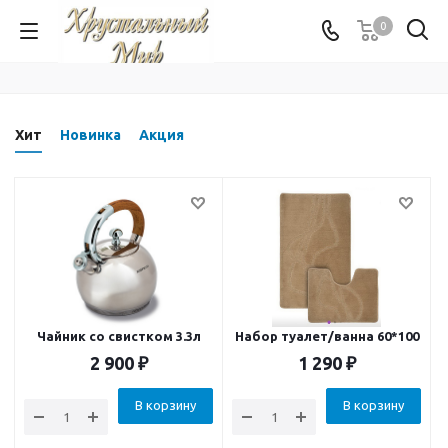
0
Хит
Новинка
Акция
Чайник со свистком 3.3л
Набор туалет/ванна 60*100
2 900
₽
1 290
₽
В корзину
В корзину