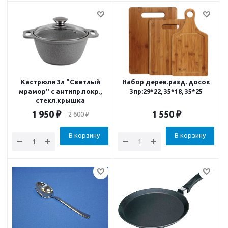
Кастрюля 3л "Светлый
Набор дерев.разд. досок
мрамор" с антипр.покр.,
3пр:29*22, 35*18, 35*25
стекл.крышка
1 950
₽
1 550
₽
2 600
₽
В корзину
В корзину