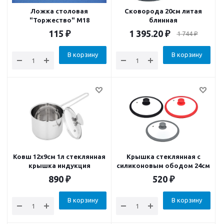
Ложка столовая
Сковорода 20см литая
"Торжество" М18
блинная
115
₽
1 395.20
₽
1 744
₽
В корзину
В корзину
Ковш 12х9см 1л стеклянная
Крышка стеклянная с
крышка индукция
силиконовым ободом 24см
890
₽
520
₽
В корзину
В корзину