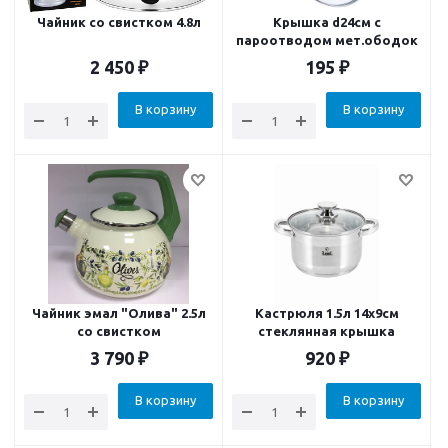
Чайник со свистком 4.8л
Крышка d24см с
пароотводом мет.ободок
2 450
₽
195
₽
В корзину
В корзину
Чайник эмал "Олива" 2.5л
Кастрюля 1.5л 14х9см
со свистком
стеклянная крышка
3 790
₽
920
₽
В корзину
В корзину