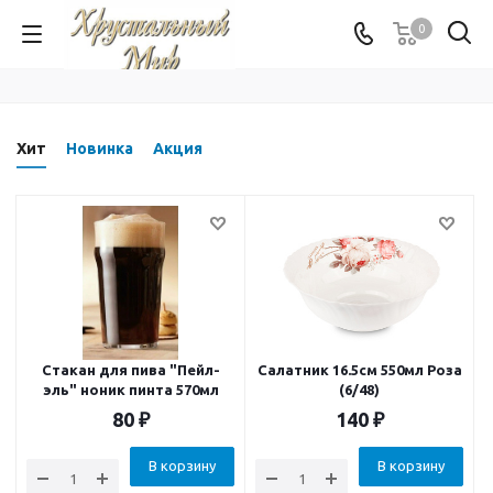
0
Хит
Новинка
Акция
Стакан для пива "Пейл-
Салатник 16.5см 550мл Роза
эль" ноник пинта 570мл
(6/48)
80
₽
140
₽
В корзину
В корзину