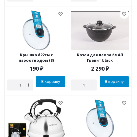
Крышка d22см с
Казан для плова 6л АП
пароотводом (8)
Гранит black
190
₽
2 290
₽
В корзину
В корзину