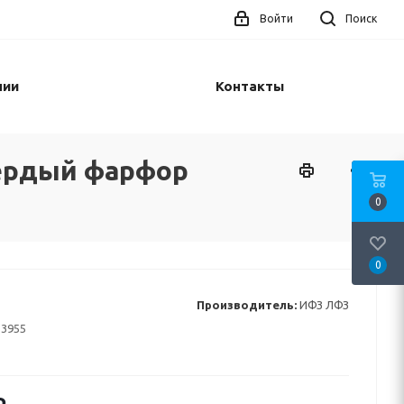
Войти
Поиск
нии
Контакты
вердый фарфор
0
0
Производитель:
ИФЗ ЛФЗ
13955