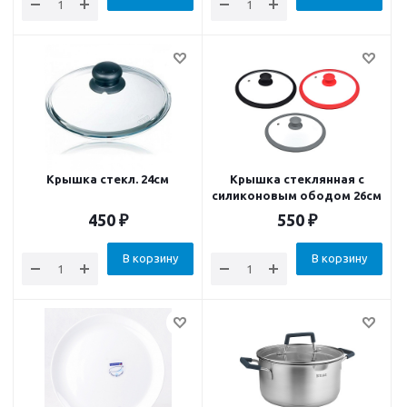
Крышка стекл. 24см
Крышка стеклянная с
силиконовым ободом 26см
450
₽
550
₽
В корзину
В корзину