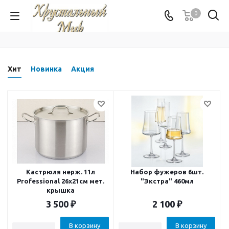
0
Хит
Новинка
Акция
Кастрюля нерж. 11л
Набор фужеров 6шт.
Professional 26x21см мет.
"Экстра" 460мл
крышка
3 500
₽
2 100
₽
В корзину
В корзину