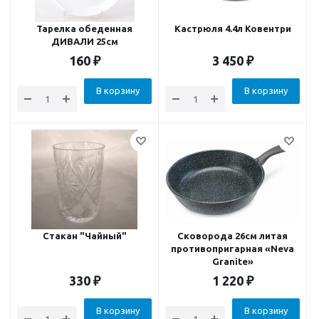
Тарелка обеденная
Кастрюля 4.4л Ковентри
ДИВАЛИ 25см
160
₽
3 450
₽
В корзину
В корзину
Стакан "Чайный"
Сковорода 26см литая
противопригарная «Neva
Granite»
330
₽
1 220
₽
В корзину
В корзину