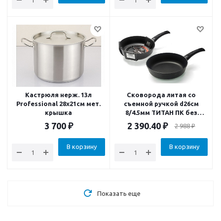
Кастрюля нерж. 13л
Сковорода литая со
Professional 28x21см мет.
съемной ручкой d26см
крышка
8/4.5мм ТИТАН ПК без
крышки
3 700
₽
2 390.40
₽
2 988
₽
В корзину
В корзину
Показать еще