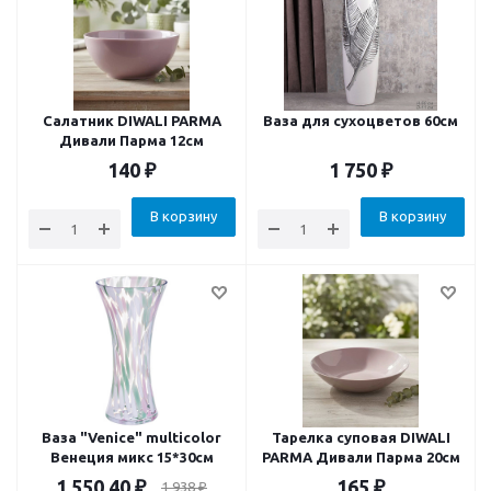
Салатник DIWALI PARMA
Ваза для сухоцветов 60см
Дивали Парма 12см
140
₽
1 750
₽
В корзину
В корзину
Ваза "Venice" multicolor
Тарелка суповая DIWALI
Венеция микс 15*30см
PARMA Дивали Парма 20см
1 550.40
₽
165
₽
1 938
₽