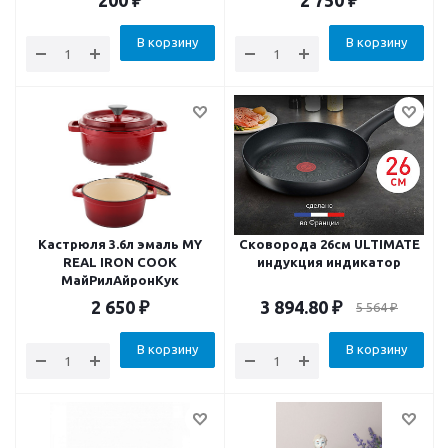
200
₽
2 750
₽
В корзину
В корзину
Кастрюля 3.6л эмаль MY
Сковорода 26см ULTIMATE
REAL IRON COOK
индукция индикатор
МайРилАйронКук
2 650
₽
3 894.80
₽
5 564
₽
В корзину
В корзину