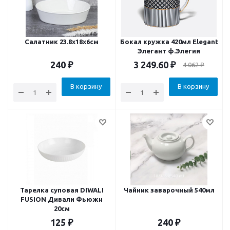
Салатник 23.8х18х6см
Бокал кружка 420мл Elegant
Элегант ф.Элегия
240
₽
3 249.60
₽
4 062
₽
В корзину
В корзину
Тарелка суповая DIWALI
Чайник заварочный 540мл
FUSION Дивали Фьюжн
20см
125
₽
240
₽