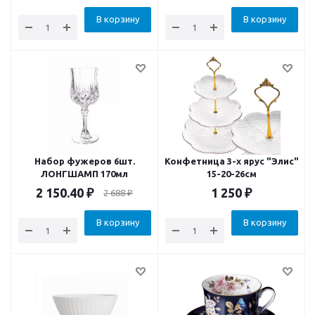
В корзину
В корзину
Набор фужеров 6шт.
Конфетница 3-х ярус "Элис"
ЛОНГШАМП 170мл
15-20-26см
2 150.40
₽
1 250
₽
2 688
₽
В корзину
В корзину