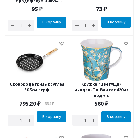
бродифакум 0.005%
варфарин 0.005% фентион
95
₽
73
₽
0.05% приманка
родентицид
В корзину
В корзину
Сковорода гриль круглая
Кружка "Цветущий
30.5см перф
миндаль" в. Ван гог 420мл
под.уп.
795.20
₽
580
₽
994
₽
В корзину
В корзину