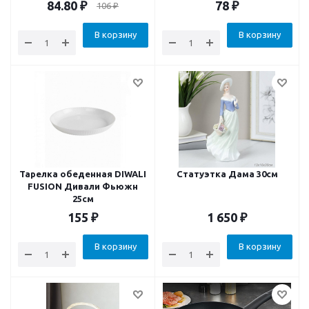
84.80
₽
78
₽
106
₽
В корзину
В корзину
Тарелка обеденная DIWALI
Статуэтка Дама 30см
FUSION Дивали Фьюжн
25см
155
₽
1 650
₽
В корзину
В корзину