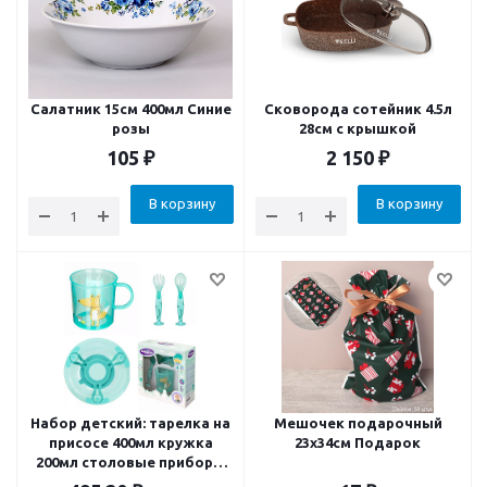
Салатник 15см 400мл Синие
Сковорода сотейник 4.5л
розы
28см с крышкой
105
₽
2 150
₽
В корзину
В корзину
Набор детский: тарелка на
Мешочек подарочный
присосе 400мл кружка
23х34см Подарок
200мл столовые приборы
на присосе зеленый