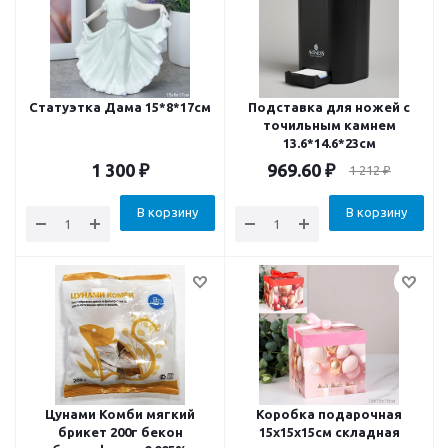
Статуэтка Дама 15*8*17см
Подставка для ножей с
точильным камнем
13.6*14.6*23см
1 300
₽
969.60
₽
1 212
₽
В корзину
В корзину
Цунами Комби мягкий
Коробка подарочная
брикет 200г бекон
15x15x15см складная