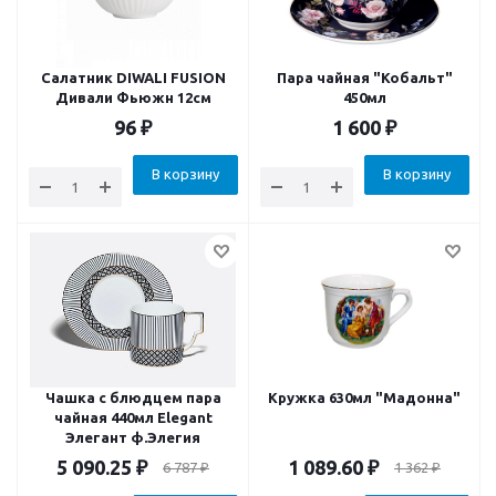
Салатник DIWALI FUSION
Пара чайная "Кобальт"
Дивали Фьюжн 12см
450мл
96
₽
1 600
₽
В корзину
В корзину
Чашка с блюдцем пара
Кружка 630мл "Мадонна"
чайная 440мл Elegant
Элегант ф.Элегия
5 090.25
₽
1 089.60
₽
6 787
₽
1 362
₽