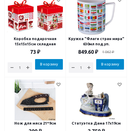
Коробка подарочная
Кружка "Флаги стран мира"
15x15x15см складная
630мл под.уп.
73
₽
849.60
₽
1 062
₽
В корзину
В корзину
Нож для мяса 21*9см
Статуэтка Дама 17х19см