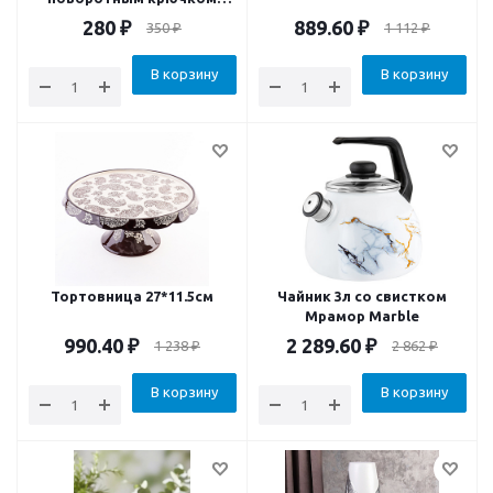
складная для брюк юбок
280
₽
889.60
₽
350
₽
1 112
₽
В корзину
В корзину
Тортовница 27*11.5см
Чайник 3л со свистком
Мрамор Marble
990.40
₽
2 289.60
₽
1 238
₽
2 862
₽
В корзину
В корзину