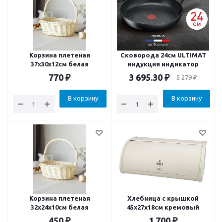
Корзина плетеная
Сковорода 24см ULTIMAT
37х30х12см белая
индукция индикатор
770
₽
3 695.30
₽
5 279
₽
В корзину
В корзину
Корзина плетеная
Хлебница с крышкой
32х24х10см белая
45x27x18см кремовый
450
₽
1 700
₽