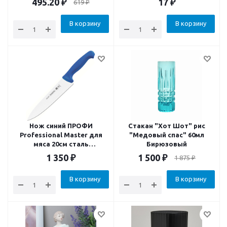
495.20
₽
17
₽
619
₽
В корзину
В корзину
Нож синий ПРОФИ
Стакан "Хот Шот" рис
Professional Master для
"Медовый спас" 60мл
мяса 20см сталь
Бирюзовый
1.4110/Sandvik12C27
1 350
₽
1 500
₽
1 875
₽
антибакт. Ручка
В корзину
В корзину