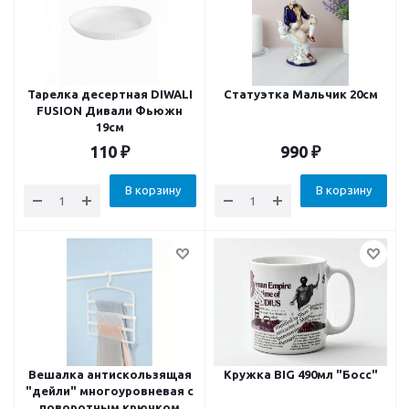
Тарелка десертная DIWALI
Статуэтка Мальчик 20см
FUSION Дивали Фьюжн
19см
110
₽
990
₽
В корзину
В корзину
Вешалка антискользящая
Кружка BIG 490мл "Босс"
"дейли" многоуровневая с
поворотным крючком