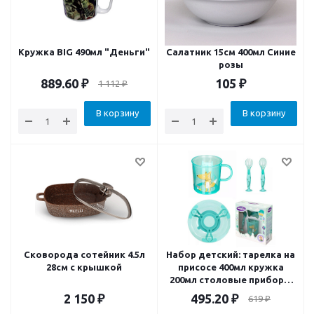
Кружка BIG 490мл "Деньги"
Салатник 15см 400мл Синие
розы
889.60
₽
105
₽
1 112
₽
В корзину
В корзину
Сковорода сотейник 4.5л
Набор детский: тарелка на
28см с крышкой
присосе 400мл кружка
200мл столовые приборы
на присосе зеленый
2 150
₽
495.20
₽
619
₽