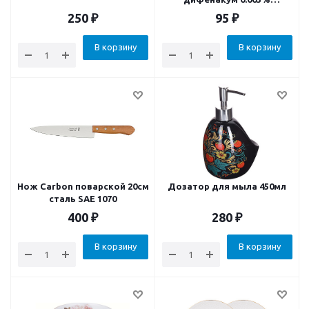
приманка родентицид
250
₽
95
₽
В корзину
В корзину
Нож Carbon поварской 20см
Дозатор для мыла 450мл
сталь SAE 1070
400
₽
280
₽
В корзину
В корзину