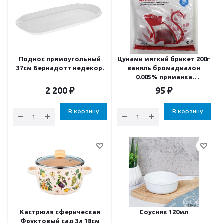
Поднос прямоугольный
Цунами мягкий брикет 200г
37см Бернадотт недекор.
ваниль бромадиалон
0.005% приманка
родентицид
2 200
₽
95
₽
В корзину
В корзину
Кастрюля сферическая
Соусник 120мл
Фруктовый сад 3л 18см