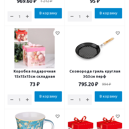
969.60
₽
95
₽
1 212
₽
0.05% приманка
родентицид
В корзину
В корзину
Коробка подарочная
Сковорода гриль круглая
15x15x15см складная
30.5см перф
73
₽
795.20
₽
994
₽
В корзину
В корзину