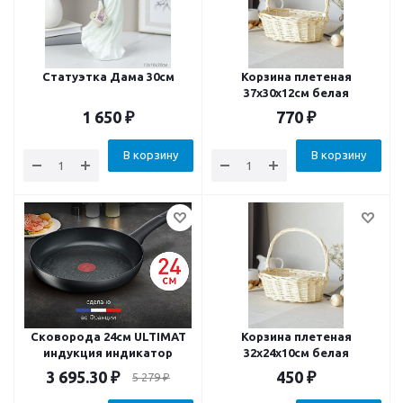
Статуэтка Дама 30см
Корзина плетеная
37х30х12см белая
1 650
₽
770
₽
В корзину
В корзину
Сковорода 24см ULTIMAT
Корзина плетеная
индукция индикатор
32х24х10см белая
3 695.30
₽
450
₽
5 279
₽