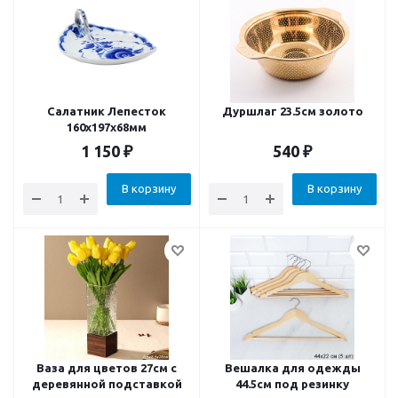
Салатник Лепесток
Дуршлаг 23.5см золото
160x197x68мм
1 150
₽
540
₽
В корзину
В корзину
Ваза для цветов 27см с
Вешалка для одежды
деревянной подставкой
44.5см под резинку