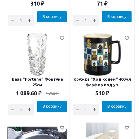
310
₽
71
₽
В корзину
В корзину
Ваза "Fortune" Фортуна
Кружка "Ход конем" 400мл
25см
фарфор под.уп.
1 089.60
₽
510
₽
1 362
₽
В корзину
В корзину