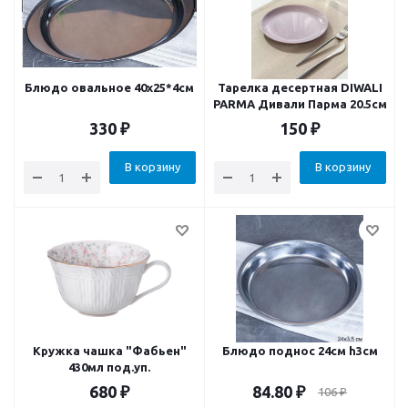
Блюдо овальное 40х25*4см
Тарелка десертная DIWALI
PARMA Дивали Парма 20.5см
330
₽
150
₽
В корзину
В корзину
Кружка чашка "Фабьен"
Блюдо поднос 24см h3см
430мл под.уп.
680
₽
84.80
₽
106
₽