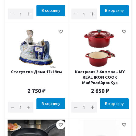
В корзину
В корзину
Статуэтка Дама 17х19см
Кастрюля 3.6л эмаль MY
REAL IRON COOK
МайРилАйронКук
2 750
₽
2 650
₽
В корзину
В корзину