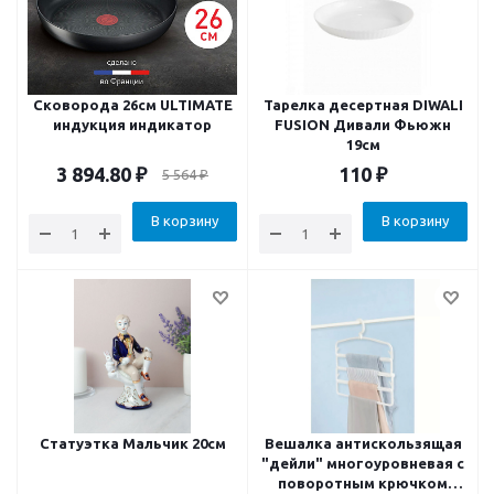
Сковорода 26см ULTIMATE
Тарелка десертная DIWALI
индукция индикатор
FUSION Дивали Фьюжн
19см
3 894.80
₽
110
₽
5 564
₽
В корзину
В корзину
Статуэтка Мальчик 20см
Вешалка антискользящая
"дейли" многоуровневая с
поворотным крючком