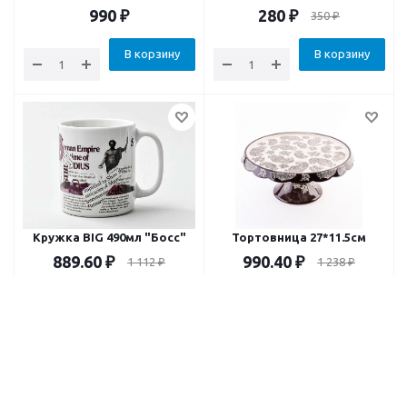
складная для брюк юбок
990
₽
280
₽
350
₽
В корзину
В корзину
Кружка BIG 490мл "Босс"
Тортовница 27*11.5см
889.60
₽
990.40
₽
1 112
₽
1 238
₽
В корзину
В корзину