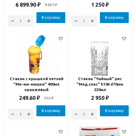
1.4110/Sandvik12C27
6 899.90
₽
1 250
₽
9 857
₽
антибакт. Ручка
В корзину
В корзину
Стакан с крышкой петлей
Стакан "Чайный" рис
"Ми-ми-мишки" 400мл
"Мед.спас" h106 d70мм
оранжевый
220мл
249.60
₽
2 950
₽
312
₽
В корзину
В корзину