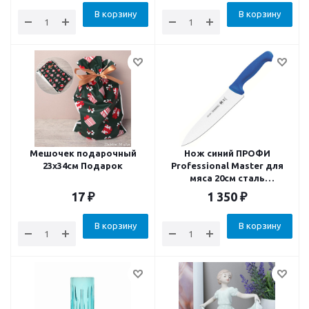
В корзину
В корзину
Мешочек подарочный
Нож синий ПРОФИ
23х34см Подарок
Professional Master для
мяса 20см сталь
1.4110/Sandvik12C27
17
₽
1 350
₽
антибакт. Ручка
В корзину
В корзину