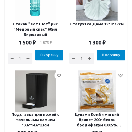
Стакан "Хот Шот" рис
Статуэтка Дама 15*8*17см
"Медовый спас" 60мл
Бирюзовый
1 500
₽
1 300
₽
1 875
₽
В корзину
В корзину
Подставка для ножей с
Цунами Комби мягкий
точильным камнем
брикет 200г бекон
13.6*14.6*23см
бродифакум 0.005%
варфарин 0.005% фентион