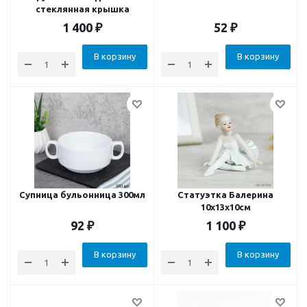
стеклянная крышка
1 400
₽
52
₽
В корзину
В корзину
Супница бульонница 300мл
Статуэтка Балерина
10х13х10см
92
₽
1 100
₽
В корзину
В корзину