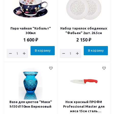
Пара чайная "Кобальт"
Набор тарелок обеденных
300мл
"Фабьен" 2шт. 26.5см
1 600
₽
2 150
₽
В корзину
В корзину
Ваза для цветов "Маки"
Нож красный ПРОФИ
h150 d110мм Бирюзовый
Professional Master для
мяса 15см сталь