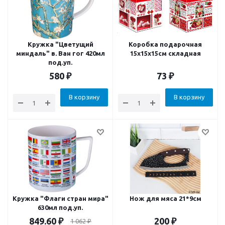
Кружка "Цветущий
Коробка подарочная
миндаль" в. Ван гог 420мл
15x15x15см складная
под.уп.
580
₽
73
₽
В корзину
В корзину
Кружка "Флаги стран мира"
Нож для мяса 21*9см
630мл под.уп.
849.60
₽
200
₽
1 062
₽