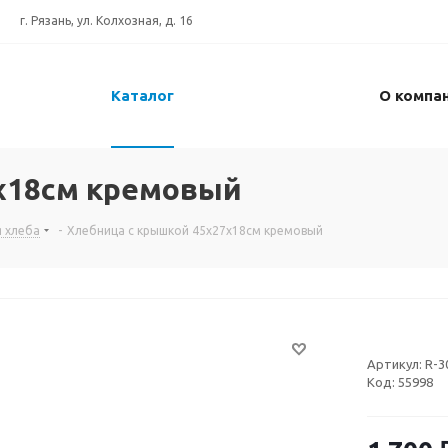
г. Рязань, ул. Колхозная, д. 16
Каталог
О компа
x18см кремовый
я хлеба
-
Хлебница с крышкой 45x27x18см кремовый
Артикул:
R-3
Код:
55998