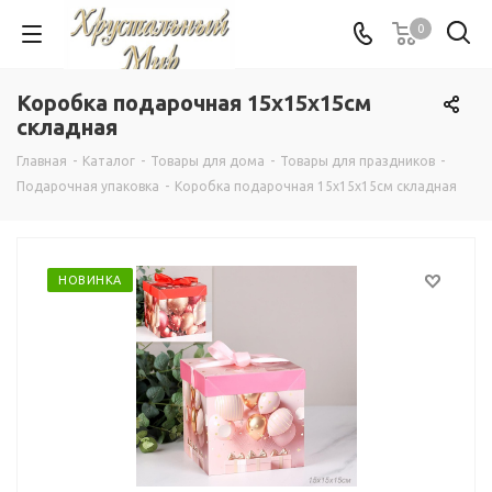
0
Коробка подарочная 15x15x15см
складная
Главная
-
Каталог
-
Товары для дома
-
Товары для праздников
-
Подарочная упаковка
-
Коробка подарочная 15x15x15см складная
НОВИНКА