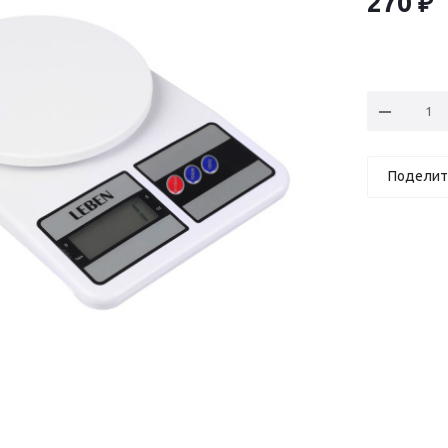
270
₽
Поделит