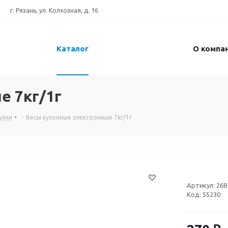
г. Рязань, ул. Колхозная, д. 16
Каталог
О компа
е 7кг/1г
ухни
-
Весы кухонные электронные 7кг/1г
Артикул:
268
Код:
55230