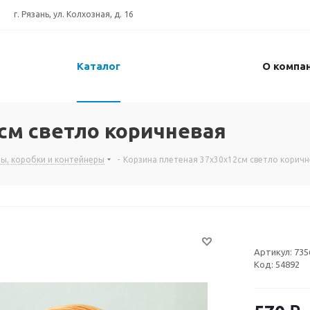
г. Рязань, ул. Колхозная, д. 16
Каталог
О компа
см светло коричневая
ы, коробки и контейнеры
-
Корзина плетеная 37х30х12см светло коричн
Артикул:
735
Код:
54892