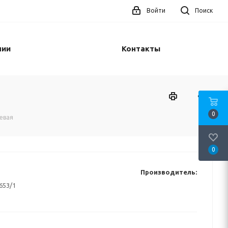
Войти
Поиск
нии
Контакты
0
евая
0
Производитель:
653/1