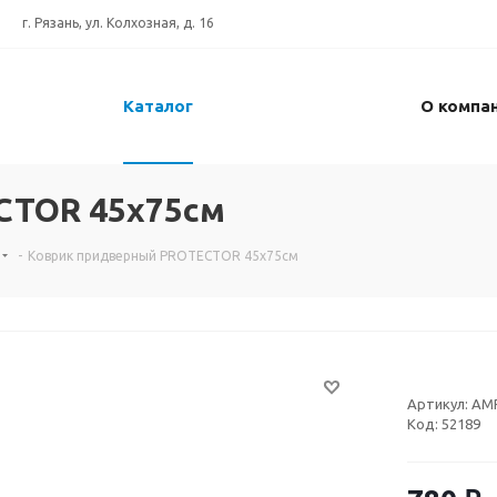
г. Рязань, ул. Колхозная, д. 16
Каталог
О компа
CTOR 45х75см
-
Коврик придверный PROTECTOR 45х75см
Артикул:
AMP
Код:
52189