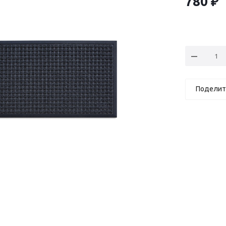
780
₽
Поделит